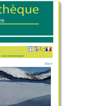
e:
Liste hebdomadaire
2015
»