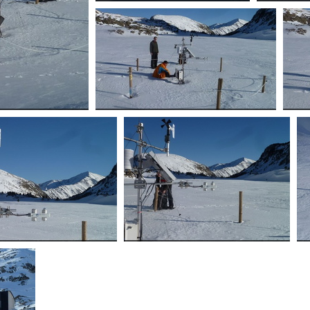
Suivi de l'enneigement sur le secteur de
Suivi de l
Bassiès
cteur de Bassiès
Suivi de l'enneigement sur le secteur de Bassiès
Suivi d
'enneigement sur le secteur de
Suivi de l'enneigement sur le secteur de
S
Bassiès
Bassiès