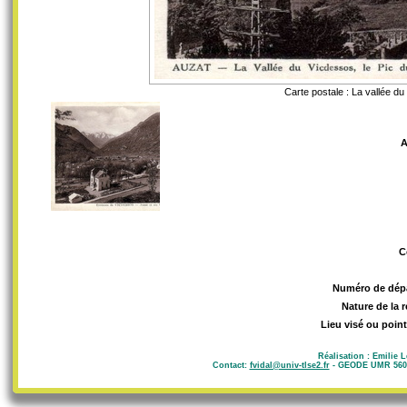
Carte postale : La vallée d
A
C
Numéro de dép
Nature de la 
Lieu visé ou point
Réalisation : Emilie 
Contact:
fvidal@univ-tlse2.fr
- GEODE UMR 5602 