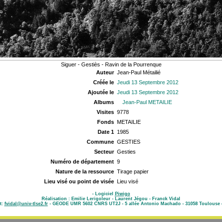
Siguer - Gestiès - Ravin de la Pourrenque
Auteur
Jean-Paul Métailié
Créée le
Jeudi 13 Septembre 2012
Ajoutée le
Jeudi 13 Septembre 2012
Albums
Jean-Paul METAILIE
Visites
9778
Fonds
METAILIE
Date 1
1985
Commune
GESTIES
Secteur
Gesties
Numéro de département
9
Nature de la ressource
Tirage papier
Lieu visé ou point de visée
Lieu visé
- Logiciel
Piwigo
Réalisation : Emilie Lerigoleur - Laurent Jégou - Franck Vidal
t:
fvidal@univ-tlse2.fr
- GEODE UMR 5602 CNRS UT2J - 5 allée Antonio Machado - 31058 Toulouse 