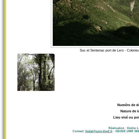
Suc et Sentenac port de Lers - Colonisa
Numéro de d
Nature de l
Lieu visé ou po
Réalisation : Emilie 
Contact:
fvidal@univ-tlse2.fr
- GEODE UMR 5602 