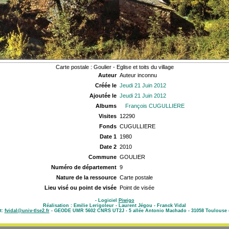
Carte postale : Goulier - Eglise et toits du village
Auteur
Auteur inconnu
Créée le
Jeudi 21 Juin 2012
Ajoutée le
Jeudi 21 Juin 2012
Albums
François CUGULLIERE
Visites
12290
Fonds
CUGULLIERE
Date 1
1980
Date 2
2010
Commune
GOULIER
Numéro de département
9
Nature de la ressource
Carte postale
Lieu visé ou point de visée
Point de visée
- Logiciel
Piwigo
Réalisation : Emilie Lerigoleur - Laurent Jégou - Franck Vidal
t:
fvidal@univ-tlse2.fr
- GEODE UMR 5602 CNRS UT2J - 5 allée Antonio Machado - 31058 Toulouse 