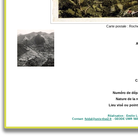
Carte postale : Roch
A
C
Numéro de dép
Nature de la 
Lieu visé ou point
Réalisation : Emilie 
Contact:
fvidal@univ-tlse2.fr
- GEODE UMR 5602 