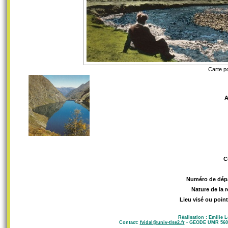
Carte p
A
C
Numéro de dép
Nature de la 
Lieu visé ou point
Réalisation : Emilie 
Contact:
fvidal@univ-tlse2.fr
- GEODE UMR 5602 