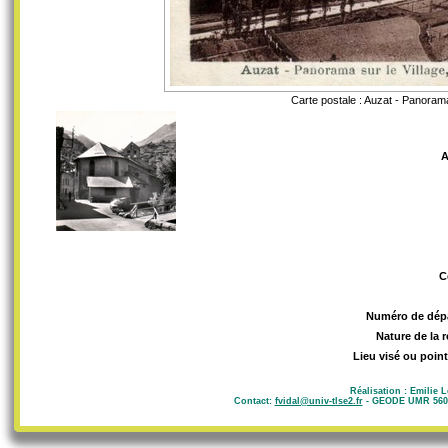
Carte postale : Auzat - Panorama 
A
C
Numéro de dép
Nature de la 
Lieu visé ou point
Réalisation : Emilie 
Contact:
fvidal@univ-tlse2.fr
- GEODE UMR 5602 