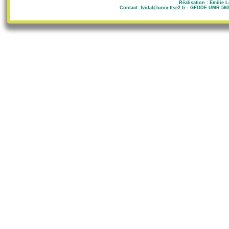
Réalisation : Emilie 
Contact:
fvidal@univ-tlse2.fr
- GEODE UMR 5602 