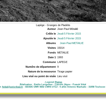
Lapège - Granges de Pladétis
Auteur
Jean-Paul Métailié
Créée le
Jeudi 5 Février 2015
Ajoutée le
Jeudi 5 Février 2015
Albums
Jean-Paul METAILIE
Visites
15014
Fonds
METAILIE
Date 1
1993
Commune
LAPEGE
Numéro de département
9
Nature de la ressource
Tirage papier
Lieu visé ou point de visée
Lieu visé
- Logiciel
Piwigo
Réalisation : Emilie Lerigoleur - Laurent Jégou - Franck Vidal
t:
fvidal@univ-tlse2.fr
- GEODE UMR 5602 CNRS UT2J - 5 allée Antonio Machado - 31058 Toulouse 