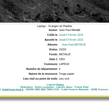
Lapège - Granges de Pladétis
Auteur
Jean-Paul Métailié
Créée le
Jeudi 5 Février 2015
Ajoutée le
Jeudi 5 Février 2015
Albums
Jean-Paul METAILIE
Visites
15203
Fonds
METAILIE
Date 1
1993
Commune
LAPEGE
Numéro de département
9
Nature de la ressource
Tirage papier
Lieu visé ou point de visée
Lieu visé
- Logiciel
Piwigo
Réalisation : Emilie Lerigoleur - Laurent Jégou - Franck Vidal
t:
fvidal@univ-tlse2.fr
- GEODE UMR 5602 CNRS UT2J - 5 allée Antonio Machado - 31058 Toulouse 