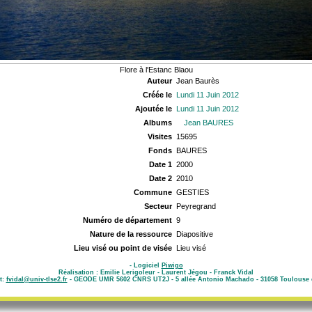
Flore à l'Estanc Blaou
Auteur
Jean Baurès
Créée le
Lundi 11 Juin 2012
Ajoutée le
Lundi 11 Juin 2012
Albums
Jean BAURES
Visites
15695
Fonds
BAURES
Date 1
2000
Date 2
2010
Commune
GESTIES
Secteur
Peyregrand
Numéro de département
9
Nature de la ressource
Diapositive
Lieu visé ou point de visée
Lieu visé
- Logiciel
Piwigo
Réalisation : Emilie Lerigoleur - Laurent Jégou - Franck Vidal
t:
fvidal@univ-tlse2.fr
- GEODE UMR 5602 CNRS UT2J - 5 allée Antonio Machado - 31058 Toulouse 