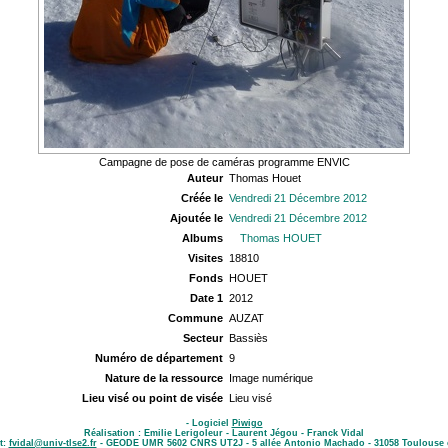
Campagne de pose de caméras programme ENVIC
Auteur
Thomas Houet
Créée le
Vendredi 21 Décembre 2012
Ajoutée le
Vendredi 21 Décembre 2012
Albums
Thomas HOUET
Visites
18810
Fonds
HOUET
Date 1
2012
Commune
AUZAT
Secteur
Bassiès
Numéro de département
9
Nature de la ressource
Image numérique
Lieu visé ou point de visée
Lieu visé
- Logiciel
Piwigo
Réalisation : Emilie Lerigoleur - Laurent Jégou - Franck Vidal
t:
fvidal@univ-tlse2.fr
- GEODE UMR 5602 CNRS UT2J - 5 allée Antonio Machado - 31058 Toulouse 