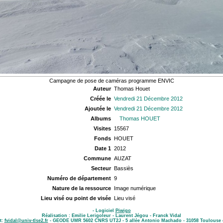
Campagne de pose de caméras programme ENVIC
Auteur
Thomas Houet
Créée le
Vendredi 21 Décembre 2012
Ajoutée le
Vendredi 21 Décembre 2012
Albums
Thomas HOUET
Visites
15567
Fonds
HOUET
Date 1
2012
Commune
AUZAT
Secteur
Bassiès
Numéro de département
9
Nature de la ressource
Image numérique
Lieu visé ou point de visée
Lieu visé
- Logiciel
Piwigo
Réalisation : Emilie Lerigoleur - Laurent Jégou - Franck Vidal
t:
fvidal@univ-tlse2.fr
- GEODE UMR 5602 CNRS UT2J - 5 allée Antonio Machado - 31058 Toulouse 