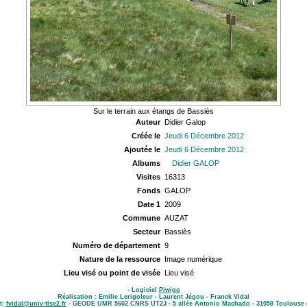
Sur le terrain aux étangs de Bassiès
Auteur
Didier Galop
Créée le
Jeudi 6 Décembre 2012
Ajoutée le
Jeudi 6 Décembre 2012
Albums
Didier GALOP
Visites
16313
Fonds
GALOP
Date 1
2009
Commune
AUZAT
Secteur
Bassiès
Numéro de département
9
Nature de la ressource
Image numérique
Lieu visé ou point de visée
Lieu visé
- Logiciel
Piwigo
Réalisation : Emilie Lerigoleur - Laurent Jégou - Franck Vidal
t:
fvidal@univ-tlse2.fr
- GEODE UMR 5602 CNRS UT2J - 5 allée Antonio Machado - 31058 Toulouse 