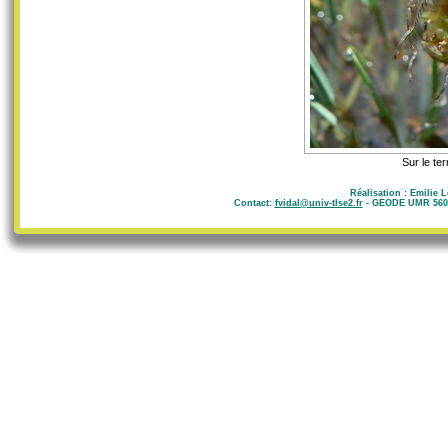
Sur le te
Réalisation : Emilie 
Contact:
fvidal@univ-tlse2.fr
- GEODE UMR 5602 