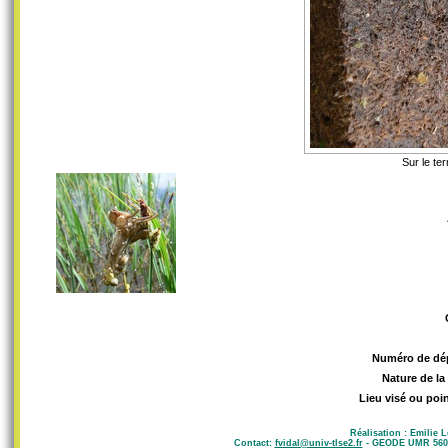
Sur le te
Numéro de dé
Nature de la
Lieu visé ou poin
Réalisation : Emilie 
Contact:
fvidal@univ-tlse2.fr
- GEODE UMR 5602 