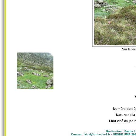
Sur le te
Numéro de dé
Nature de la
Lieu visé ou poin
Réalisation : Emilie 
Contact:
fvidal@univ-tlse2.fr
- GEODE UMR 5602 