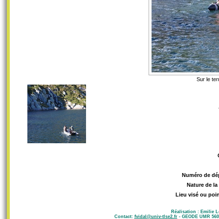
Sur le te
Numéro de dé
Nature de la
Lieu visé ou poin
Réalisation : Emilie 
Contact:
fvidal@univ-tlse2.fr
- GEODE UMR 5602 