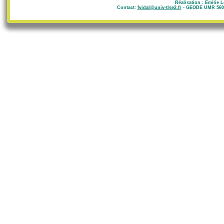
Réalisation : Emilie 
Contact:
fvidal@univ-tlse2.fr
- GEODE UMR 5602 