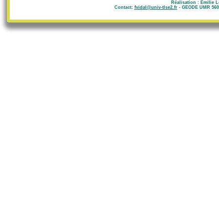
Réalisation : Emilie 
Contact:
fvidal@univ-tlse2.fr
- GEODE UMR 5602 