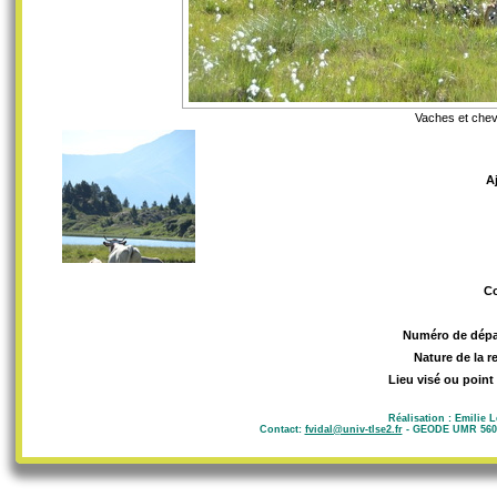
Vaches et chev
A
C
Numéro de dép
Nature de la 
Lieu visé ou point
Réalisation : Emilie 
Contact:
fvidal@univ-tlse2.fr
- GEODE UMR 5602 