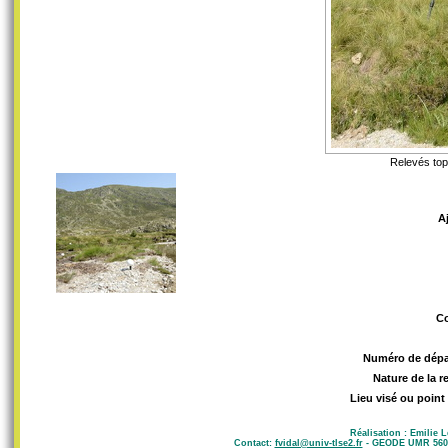
Relevés top
A
C
Numéro de dép
Nature de la 
Lieu visé ou point
Réalisation : Emilie 
Contact:
fvidal@univ-tlse2.fr
- GEODE UMR 5602 