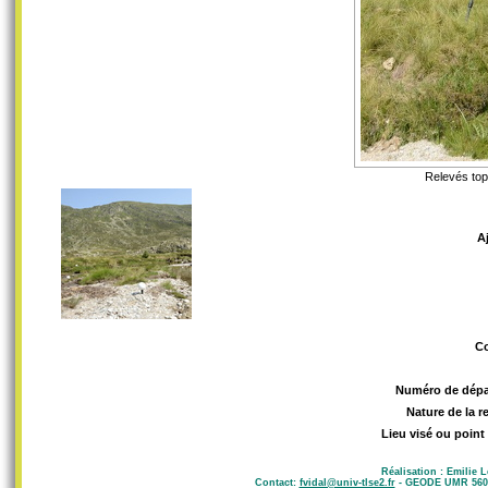
Relevés top
A
C
Numéro de dép
Nature de la 
Lieu visé ou point
Réalisation : Emilie 
Contact:
fvidal@univ-tlse2.fr
- GEODE UMR 5602 