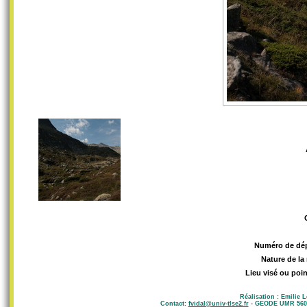
Numéro de dé
Nature de la
Lieu visé ou poin
Réalisation : Emilie 
Contact:
fvidal@univ-tlse2.fr
- GEODE UMR 5602 