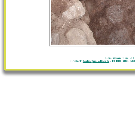
Réalisation : Emilie 
Contact:
fvidal@univ-tlse2.fr
- GEODE UMR 5602 