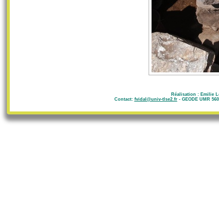
Réalisation : Emilie 
Contact:
fvidal@univ-tlse2.fr
- GEODE UMR 5602 