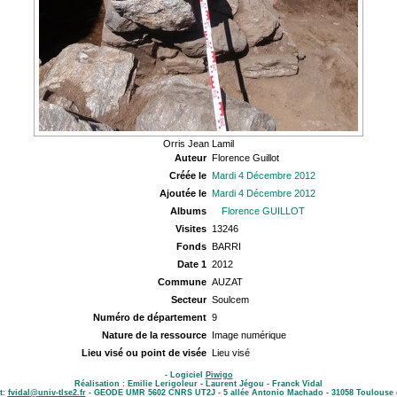
Orris Jean Lamil
Auteur
Florence Guillot
Créée le
Mardi 4 Décembre 2012
Ajoutée le
Mardi 4 Décembre 2012
Albums
Florence GUILLOT
Visites
13246
Fonds
BARRI
Date 1
2012
Commune
AUZAT
Secteur
Soulcem
Numéro de département
9
Nature de la ressource
Image numérique
Lieu visé ou point de visée
Lieu visé
- Logiciel
Piwigo
Réalisation : Emilie Lerigoleur - Laurent Jégou - Franck Vidal
t:
fvidal@univ-tlse2.fr
- GEODE UMR 5602 CNRS UT2J - 5 allée Antonio Machado - 31058 Toulouse 