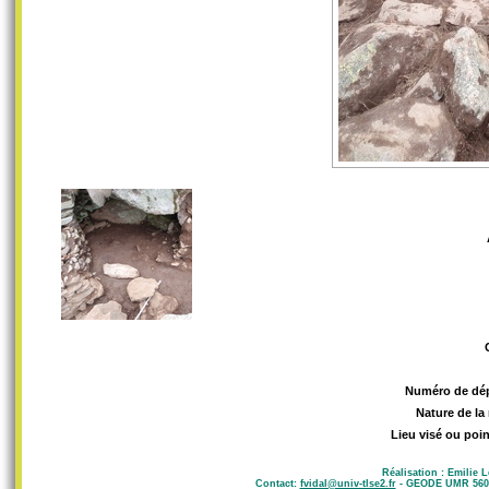
Numéro de dé
Nature de la
Lieu visé ou poin
Réalisation : Emilie 
Contact:
fvidal@univ-tlse2.fr
- GEODE UMR 5602 