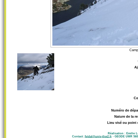
Campa
Aj
C
Numéro de dépa
Nature de la r
Lieu visé ou point 
Réalisation : Emilie 
Contact:
fvidal@univ-tlse2.fr
- GEODE UMR 5602 