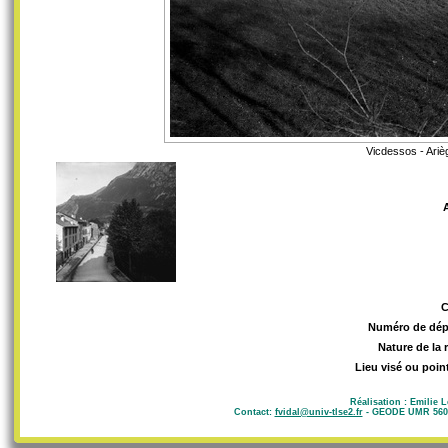
Vicdessos - Ariè
Numéro de dép
Nature de la 
Lieu visé ou poin
Réalisation : Emilie 
Contact:
fvidal@univ-tlse2.fr
- GEODE UMR 5602 