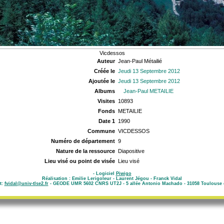
Vicdessos
Auteur
Jean-Paul Métailié
Créée le
Jeudi 13 Septembre 2012
Ajoutée le
Jeudi 13 Septembre 2012
Albums
Jean-Paul METAILIE
Visites
10893
Fonds
METAILIE
Date 1
1990
Commune
VICDESSOS
Numéro de département
9
Nature de la ressource
Diapositive
Lieu visé ou point de visée
Lieu visé
- Logiciel
Piwigo
Réalisation : Emilie Lerigoleur - Laurent Jégou - Franck Vidal
t:
fvidal@univ-tlse2.fr
- GEODE UMR 5602 CNRS UT2J - 5 allée Antonio Machado - 31058 Toulouse 