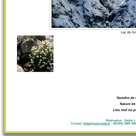
Lac de Gni
Numéro de 
Nature de
Lieu visé ou p
Réalisation : Emilie 
Contact:
fvidal@univ-tlse2.fr
- GEODE UMR 5602 