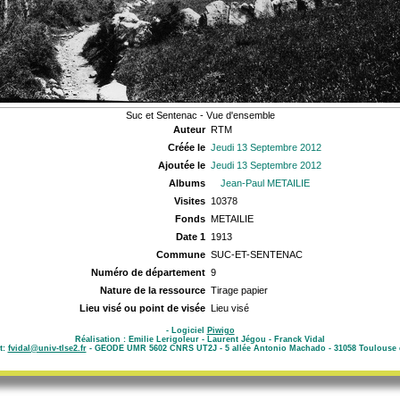
Suc et Sentenac - Vue d'ensemble
Auteur
RTM
Créée le
Jeudi 13 Septembre 2012
Ajoutée le
Jeudi 13 Septembre 2012
Albums
Jean-Paul METAILIE
Visites
10378
Fonds
METAILIE
Date 1
1913
Commune
SUC-ET-SENTENAC
Numéro de département
9
Nature de la ressource
Tirage papier
Lieu visé ou point de visée
Lieu visé
- Logiciel
Piwigo
Réalisation : Emilie Lerigoleur - Laurent Jégou - Franck Vidal
t:
fvidal@univ-tlse2.fr
- GEODE UMR 5602 CNRS UT2J - 5 allée Antonio Machado - 31058 Toulouse 