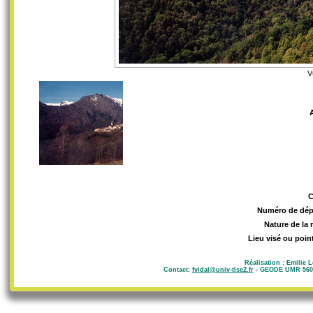
V
Numéro de dép
Nature de la 
Lieu visé ou poin
Réalisation : Emilie 
Contact:
fvidal@univ-tlse2.fr
- GEODE UMR 5602 