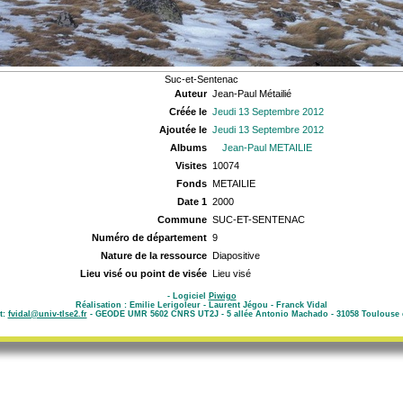
Suc-et-Sentenac
Auteur
Jean-Paul Métailié
Créée le
Jeudi 13 Septembre 2012
Ajoutée le
Jeudi 13 Septembre 2012
Albums
Jean-Paul METAILIE
Visites
10074
Fonds
METAILIE
Date 1
2000
Commune
SUC-ET-SENTENAC
Numéro de département
9
Nature de la ressource
Diapositive
Lieu visé ou point de visée
Lieu visé
- Logiciel
Piwigo
Réalisation : Emilie Lerigoleur - Laurent Jégou - Franck Vidal
t:
fvidal@univ-tlse2.fr
- GEODE UMR 5602 CNRS UT2J - 5 allée Antonio Machado - 31058 Toulouse 