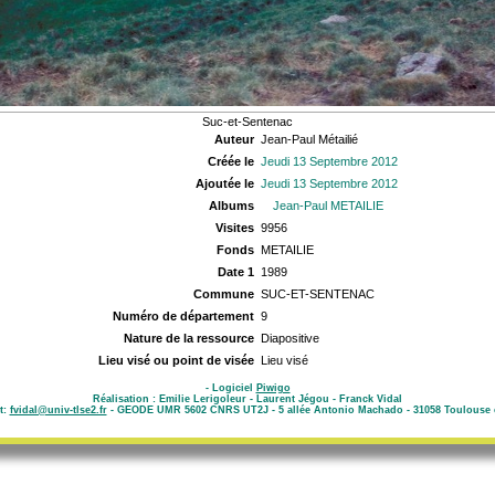
Suc-et-Sentenac
Auteur
Jean-Paul Métailié
Créée le
Jeudi 13 Septembre 2012
Ajoutée le
Jeudi 13 Septembre 2012
Albums
Jean-Paul METAILIE
Visites
9956
Fonds
METAILIE
Date 1
1989
Commune
SUC-ET-SENTENAC
Numéro de département
9
Nature de la ressource
Diapositive
Lieu visé ou point de visée
Lieu visé
- Logiciel
Piwigo
Réalisation : Emilie Lerigoleur - Laurent Jégou - Franck Vidal
t:
fvidal@univ-tlse2.fr
- GEODE UMR 5602 CNRS UT2J - 5 allée Antonio Machado - 31058 Toulouse 