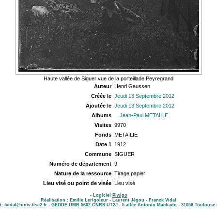
Haute vallée de Siguer vue de la porteillade Peyregrand
Auteur
Henri Gaussen
Créée le
Jeudi 13 Septembre 2012
Ajoutée le
Jeudi 13 Septembre 2012
Albums
Jean-Paul METAILIE
Visites
9970
Fonds
METAILIE
Date 1
1912
Commune
SIGUER
Numéro de département
9
Nature de la ressource
Tirage papier
Lieu visé ou point de visée
Lieu visé
- Logiciel
Piwigo
Réalisation : Emilie Lerigoleur - Laurent Jégou - Franck Vidal
t:
fvidal@univ-tlse2.fr
- GEODE UMR 5602 CNRS UT2J - 5 allée Antonio Machado - 31058 Toulouse 