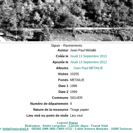
Siguer - Ravinements
Auteur
Jean-Paul Métailié
Créée le
Jeudi 13 Septembre 2012
Ajoutée le
Jeudi 13 Septembre 2012
Albums
Jean-Paul METAILIE
Visites
10255
Fonds
METAILIE
Date 1
1986
Date 2
1999
Commune
SIGUER
Numéro de département
9
Nature de la ressource
Tirage papier
Lieu visé ou point de visée
Lieu visé
- Logiciel
Piwigo
Réalisation : Emilie Lerigoleur - Laurent Jégou - Franck Vidal
t:
fvidal@univ-tlse2.fr
- GEODE UMR 5602 CNRS UT2J - 5 allée Antonio Machado - 31058 Toulouse 