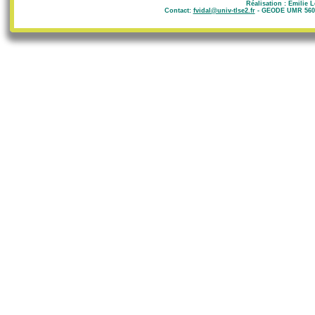
Réalisation : Emilie 
Contact:
fvidal@univ-tlse2.fr
- GEODE UMR 5602 