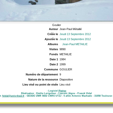
Goulier
Auteur
Jean-Paul Métailié
Créée le
Jeudi 13 Septembre 2012
Ajoutée le
Jeudi 13 Septembre 2012
Albums
Jean-Paul METAILIE
Visites
9890
Fonds
METAILIE
Date 1
1984
Date 2
1999
Commune
GOULIER
Numéro de département
9
Nature de la ressource
Diapositive
Lieu visé ou point de visée
Lieu visé
- Logiciel
Piwigo
Réalisation : Emilie Lerigoleur - Laurent Jégou - Franck Vidal
t:
fvidal@univ-tlse2.fr
- GEODE UMR 5602 CNRS UT2J - 5 allée Antonio Machado - 31058 Toulouse 