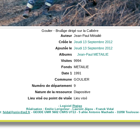
Goulier - Brulâge dirigé sur la Calbère
Auteur
Jean-Paul Métailié
Créée le
Jeudi 13 Septembre 2012
Ajoutée le
Jeudi 13 Septembre 2012
Albums
Jean-Paul METAILIE
Visites
9994
Fonds
METAILIE
Date 1
1991
Commune
GOULIER
Numéro de département
9
Nature de la ressource
Diapositive
Lieu visé ou point de visée
Lieu visé
- Logiciel
Piwigo
Réalisation : Emilie Lerigoleur - Laurent Jégou - Franck Vidal
t:
fvidal@univ-tlse2.fr
- GEODE UMR 5602 CNRS UT2J - 5 allée Antonio Machado - 31058 Toulouse 