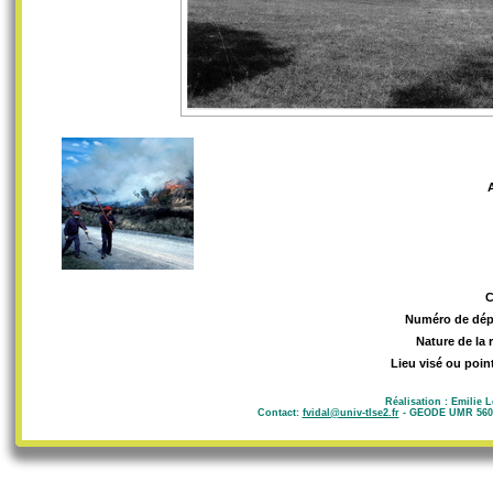
Numéro de dép
Nature de la 
Lieu visé ou poin
Réalisation : Emilie 
Contact:
fvidal@univ-tlse2.fr
- GEODE UMR 5602 