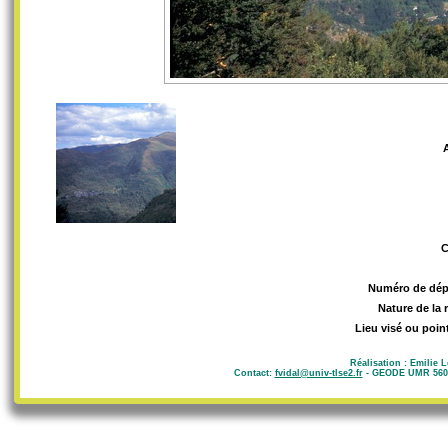
Numéro de dép
Nature de la 
Lieu visé ou poin
Réalisation : Emilie 
Contact:
fvidal@univ-tlse2.fr
- GEODE UMR 5602 