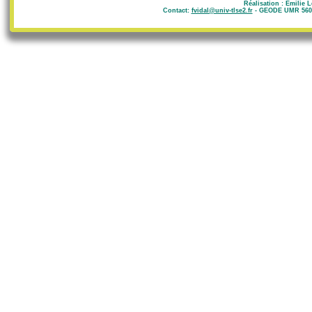
Réalisation : Emilie 
Contact:
fvidal@univ-tlse2.fr
- GEODE UMR 5602 