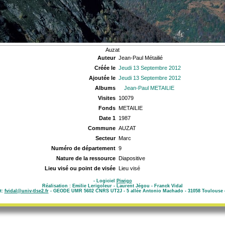
Auzat
Auteur
Jean-Paul Métailié
Créée le
Jeudi 13 Septembre 2012
Ajoutée le
Jeudi 13 Septembre 2012
Albums
Jean-Paul METAILIE
Visites
10079
Fonds
METAILIE
Date 1
1987
Commune
AUZAT
Secteur
Marc
Numéro de département
9
Nature de la ressource
Diapositive
Lieu visé ou point de visée
Lieu visé
- Logiciel
Piwigo
Réalisation : Emilie Lerigoleur - Laurent Jégou - Franck Vidal
t:
fvidal@univ-tlse2.fr
- GEODE UMR 5602 CNRS UT2J - 5 allée Antonio Machado - 31058 Toulouse 