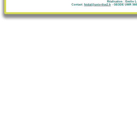
Réalisation : Emilie 
Contact:
fvidal@univ-tlse2.fr
- GEODE UMR 5602 