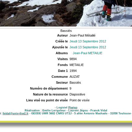
Bassiès
Auteur
Jean-Paul Métailié
Créée le
Jeudi 13 Septembre 2012
Ajoutée le
Jeudi 13 Septembre 2012
Albums
Jean-Paul METAILIE
Visites
9894
Fonds
METAILIE
Date 1
1994
Commune
AUZAT
Secteur
Bassiès
Numéro de département
9
Nature de la ressource
Diapositive
Lieu visé ou point de visée
Point de visée
- Logiciel
Piwigo
Réalisation : Emilie Lerigoleur - Laurent Jégou - Franck Vidal
t:
fvidal@univ-tlse2.fr
- GEODE UMR 5602 CNRS UT2J - 5 allée Antonio Machado - 31058 Toulouse 