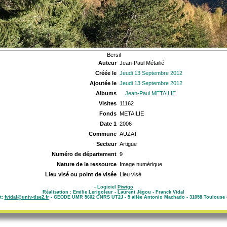
Bersil
Auteur
Jean-Paul Métailié
Créée le
Jeudi 13 Septembre 2012
Ajoutée le
Jeudi 13 Septembre 2012
Albums
Jean-Paul METAILIE
Visites
11162
Fonds
METAILIE
Date 1
2006
Commune
AUZAT
Secteur
Artigue
Numéro de département
9
Nature de la ressource
Image numérique
Lieu visé ou point de visée
Lieu visé
- Logiciel
Piwigo
Réalisation : Emilie Lerigoleur - Laurent Jégou - Franck Vidal
t:
fvidal@univ-tlse2.fr
- GEODE UMR 5602 CNRS UT2J - 5 allée Antonio Machado - 31058 Toulouse 