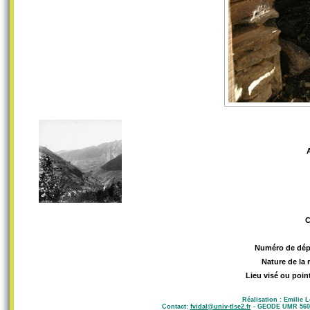
Numéro de dép
Nature de la 
Lieu visé ou poin
Réalisation : Emilie 
Contact:
fvidal@univ-tlse2.fr
- GEODE UMR 5602 